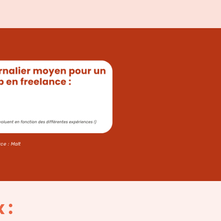
ce : Malt
 :