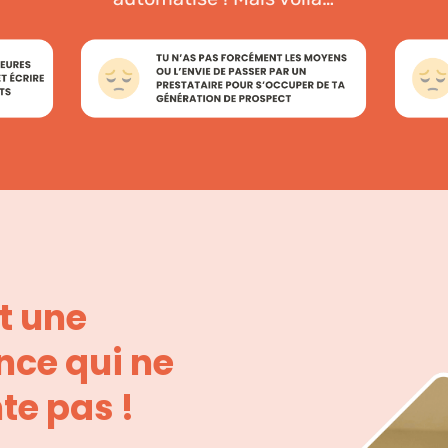
t une
ce qui ne
te pas !