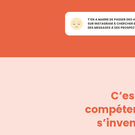
C’es
compéten
s’inven