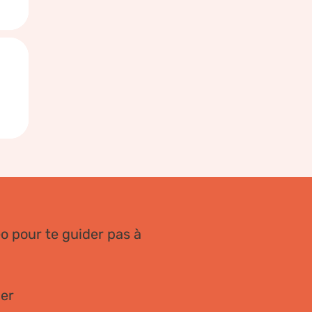
o pour te guider pas à
ier