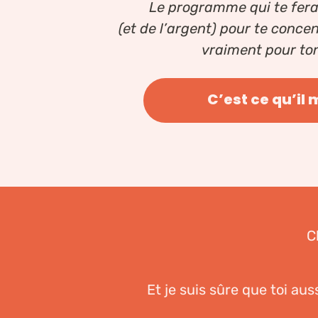
Le programme qui te fer
(et de l’argent) pour te conce
vraiment pour to
C’est ce qu’il 
C
Et je suis sûre que toi aus