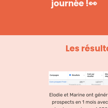
journée !
👀
Les résult
Elodie et Marine ont géné
prospects en 1 mois avec