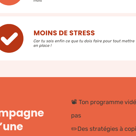
📽️ Ton programme vidé
campagne
pas
d’une
✏️Des stratégies à cop