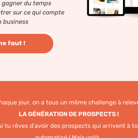
a gagner du temps
ntrer sur ce qui compte
n business
me faut !
haque jour, on a tous un même challenge à relev
LA GÉNÉRATION DE PROSPECTS !
si tu rêves d’avoir des prospects qui arrivent à t
automatisé ! Mais voilà…