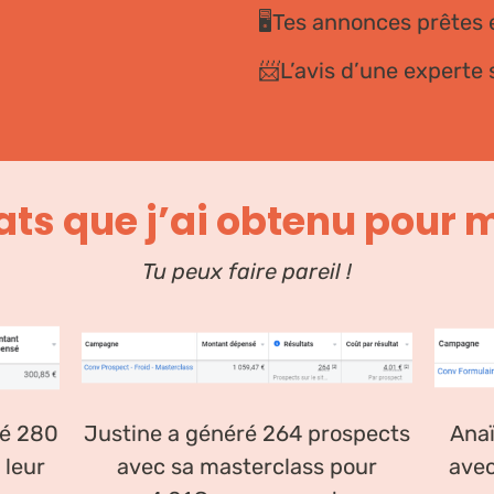
🖥️Tes annonces prêtes 
📨L’avis d’une experte
ats que j’ai obtenu pour 
Tu peux faire pareil !
ré 280
Justine a généré 264 prospects
Anaï
 leur
avec sa masterclass pour
avec