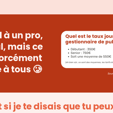
 à un pro,
al, mais ce
forcément
 à tous 🥲
Sour
t si je te disais que tu peux